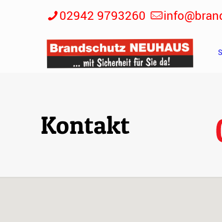
02942 9793260
info@bran
S
Kontakt