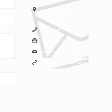
Brandschutz Neuhaus
Wiethmarstrasse 12a
D-59590 Geseke
+49 (0) 2942 9793260
+49(0) 2942 9793261
info@brandschutz-neuhaus.de
www.brandschutz-neuhaus.de